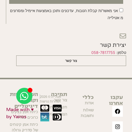
אני מאשר/ת קבלת הטבות, עדכונים ותוכן באמצעות איימיל ומסרונים
מ אטילייה
יצירת קשר
טלפון:
058-7817755
צור קשר
תמיכה
השתלמויות
עקבו
כללי
אטלייה © 2026
וקורסים
צור קשר
אחרנו
הצהרות נגישות
אודות
דיגיטליים
תקנון האתר
Made with ♥
שאלות
כיתת אמן בצקים
הצהרת נגישות
ותשובות
by Yairos
כרוכים PRO
כיתת אמן קינוחים
של סדריק גרולה