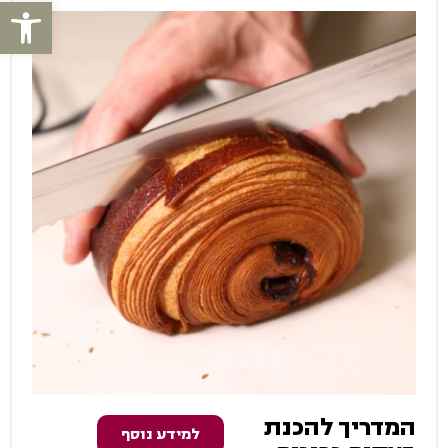
פתח סרגל
המדריך להכנת
למידע נוסף