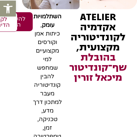
פתח סרגל
ATELIER
השתלמויות
להשתלמויו
לקו
אקדמיה
הקרובות
עומק
,
הדיג
כיתות אמן
לקונדיטוריה
וקורסים
מקצועית,
מקצועיים
בהובלת
למי
שף־קונדיטור
שמחפש
מיכאל זורין
להבין
קונדיטוריה
מעבר
למתכון דרך
מדע,
טכניקה,
זמן,
טמפרטורה