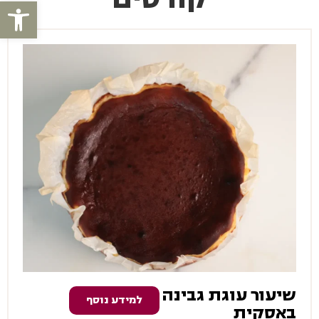
פתח סרגל
שיעור עוגת גבינה
למידע נוסף
באסקית