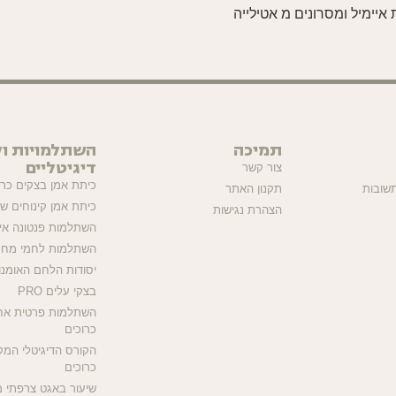
איימיל ומסרונים מ אטילייה
תמיכה
השתלמויות וק
דיגיטליים
צור קשר
כיתת אמן בצקים כרוכים
שובות
תקנון האתר
כיתת אמן קינוחים ש
הצהרת נגישות
השתלמות פנטונה אי
השתלמות לחמי מח
יסודות הלחם האומנו
בצקי עלים PRO
השתלמות פרטית אח
כרוכים
הקורס הדיגיטלי המק
כרוכים
שיעור באגט צרפתי מ