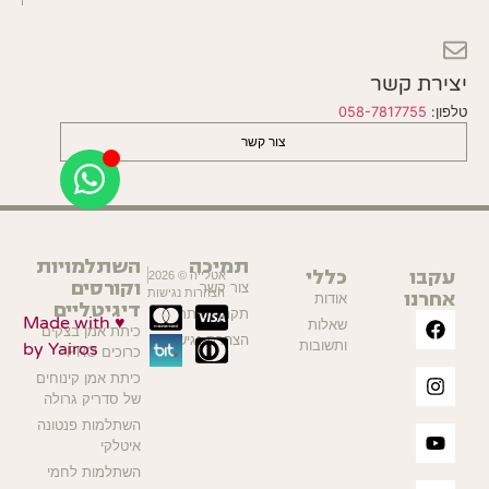
יצירת קשר
טלפון:
058-7817755
צור קשר
תמיכה
השתלמויות
עקבו
כללי
אטלייה © 2026
וקורסים
צור קשר
אחרנו
הצהרות נגישות
אודות
דיגיטליים
תקנון האתר
Made with ♥
שאלות
כיתת אמן בצקים
הצהרת נגישות
ותשובות
by Yairos
כרוכים PRO
כיתת אמן קינוחים
של סדריק גרולה
השתלמות פנטונה
איטלקי
השתלמות לחמי