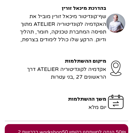
בהדרכת מיכאל זורין
שף־קונדיטור מיכאל זורין מוביל את
האקדמיה לקונדיטוריה ATELIER מתוך
תפיסה המחברת טכניקה, חומר, תהליך
ודיוק. הרקע שלו כולל לימודים בצרפת,
עבודה ב־Le Meurice בפריז לצד Cédric
Grolet, ומחקר ופיתוח בחברת Sosa, כיום
מיקום ההשתלמות
חלק מ־Valrhona, שם העמיק בכימיה של
אקדמיה לקונדיטוריה ATELIER דרך
הקונדיטוריה ובטכניקות עבודה מתקדמות.
הראשונים 27 ,בני עטרות
מתוך הניסיון הזה, הלימוד ב־ATELIER אינו
נשען רק על מתכון, אלא על דרך חשיבה
ויצירה של שף־קונדיטור.
משך ההשתלמות
יום מלא
50₪ הנחה
למשתתף
בקופון workshop50 ברכישת 2