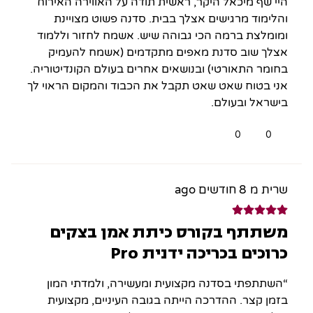
היי שף מיכאל היקר, ראשית תודה על האווירה האירוח
והלימוד מרגישים אצלך בבית. סדנה פשוט מצויינת
ומומלצת ברמה הכי גבוהה שיש. אשמח לחזור וללמוד
אצלך שוב סדנת מאפים מתקדמים (אשמח להעמיק
בחומר התאורטי) ובנושאים אחרים בעולם הקונדיטוריה.
אני בטוח שאט שאט תקבל את הכבוד והמקום הראוי לך
בישראל ובעולם.
0
0
שרית מ
8 חודשים ago
משתתף בקורס כיתת אמן בצקים
כרוכים בכריכה ידנית Pro
“השתתפתי בסדנה מקצועית ומעשירה, ולמדתי המון
בזמן קצר. ההדרכה הייתה בגובה העיניים, מקצועית