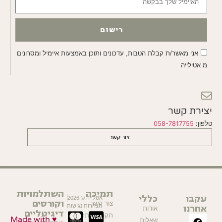
רישום
אני מאשר/ת קבלת הטבות, עדכונים ותוכן באמצעות איימיל ומסרונים
מ אטילייה
יצירת קשר
טלפון:
058-7817755
צור קשר
תמיכה
השתלמויות
עקבו
כללי
אטלייה © 2026
וקורסים
צור קשר
אחרנו
הצהרות נגישות
אודות
דיגיטליים
תקנון האתר
Made with ♥
שאלות