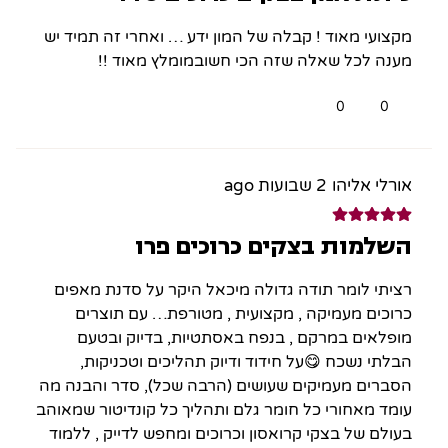
מקצועי מאוד ! קבלה של המון ידע … ואחרי זה תמיד יש
מענה לכל שאלה שזה הכי חשובמומלץ מאוד !!
0
0
אורלי אליהו
2 שבועות ago
השלמות בצקים כרוכים פרו
רציתי לומר תודה גדולה מיכאל היקר על סדנת מאפים
כרוכים מעמיקה , מקצועית , מטורפת… עם תוצרים
מופלאים במרקם , בנפח באסתטיות, בדיוק ובטעם
הבלתי נשכח 😋על חידוד ודיוק תהליכים וטכניקות,
הסברים מעמיקים שעושים (הרבה שכל), סדר והבנה מה
עומד מאחורי כל חומר גלם ותהליך כל קונדיטור שמאוהב
בעולם של בצקי קרואסון וכרוכים ומחפש לדייק , ללמוד