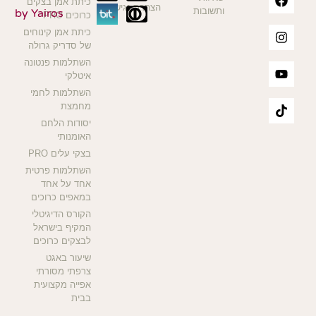
כיתת אמן בצקים
הצהרת נגישות
ותשובות
by Yairos
כרוכים PRO
כיתת אמן קינוחים
של סדריק גרולה
השתלמות פנטונה
איטלקי
השתלמות לחמי
מחמצת
יסודות הלחם
האומנותי
בצקי עלים PRO
השתלמות פרטית
אחד על אחד
במאפים כרוכים
הקורס הדיגיטלי
המקיף בישראל
לבצקים כרוכים
שיעור באגט
צרפתי מסורתי
אפייה מקצועית
בבית