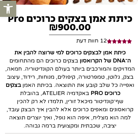
פתח סרגל
כיתת אמן בצקים כרוכים Pro
₪
900.00
12 חוות דעת
כיתת אמן לבצקים כרוכים למי שרוצה להבין את
ה־DNA של הקרואסון
בצקים כרוכים הם מהתחומים
המדויקים והמורכבים ביותר בעולם הקונדיטוריה.
חמאה,
בצק, גלוטן, טמפרטורה, קיפולים, מנוחות, רידוד, עיצוב
ואפייה כל שלב קובע את התוצאה.
בכיתת האמן
בצקים
כרוכים PRO
באקדמיה ATELIER, בהובלת
שף־קונדיטור מיכאל זורין, תלמדו לא רק להכין
קרואסונים ומאפים כרוכים אלא להבין איך הבצק עובד,
למה הוא מצליח, איפה הוא נופל, ואיך יוצרים תוצאה
יציבה, שכבתית ומקצועית ברמה גבוהה.