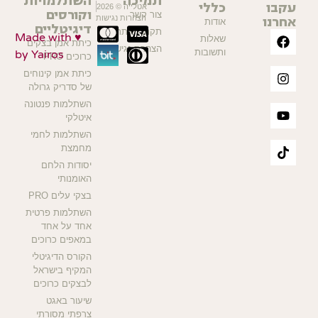
תמיכה
השתלמויות
עקבו
כללי
אטלייה © 2026
וקורסים
צור קשר
אחרנו
הצהרות נגישות
אודות
דיגיטליים
תקנון האתר
Made with ♥
שאלות
כיתת אמן בצקים
הצהרת נגישות
ותשובות
by Yairos
כרוכים PRO
כיתת אמן קינוחים
של סדריק גרולה
השתלמות פנטונה
איטלקי
השתלמות לחמי
מחמצת
יסודות הלחם
האומנותי
בצקי עלים PRO
השתלמות פרטית
אחד על אחד
במאפים כרוכים
הקורס הדיגיטלי
המקיף בישראל
לבצקים כרוכים
שיעור באגט
צרפתי מסורתי