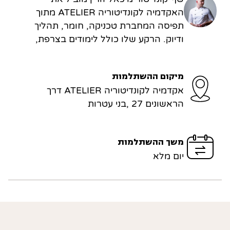
האקדמיה לקונדיטוריה ATELIER מתוך
תפיסה המחברת טכניקה, חומר, תהליך
ודיוק. הרקע שלו כולל לימודים בצרפת,
עבודה ב־Le Meurice בפריז לצד Cédric
Grolet, ומחקר ופיתוח בחברת Sosa, כיום
מיקום ההשתלמות
חלק מ־Valrhona, שם העמיק בכימיה של
אקדמיה לקונדיטוריה ATELIER דרך
הקונדיטוריה ובטכניקות עבודה מתקדמות.
הראשונים 27 ,בני עטרות
מתוך הניסיון הזה, הלימוד ב־ATELIER אינו
נשען רק על מתכון, אלא על דרך חשיבה
ויצירה של שף־קונדיטור.
משך ההשתלמות
יום מלא