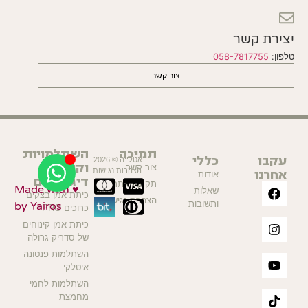
יצירת קשר
טלפון:
058-7817755
צור קשר
תמיכה
השתלמויות
עקבו
כללי
אטלייה © 2026
וקורסים
צור קשר
אחרנו
הצהרות נגישות
אודות
דיגיטליים
תקנון האתר
Made with ♥
שאלות
כיתת אמן בצקים
הצהרת נגישות
ותשובות
by Yairos
כרוכים PRO
כיתת אמן קינוחים
של סדריק גרולה
השתלמות פנטונה
איטלקי
השתלמות לחמי
מחמצת