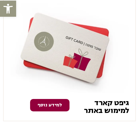
פתח סרגל
גיפט קארד
למידע נוסף
למימוש באתר